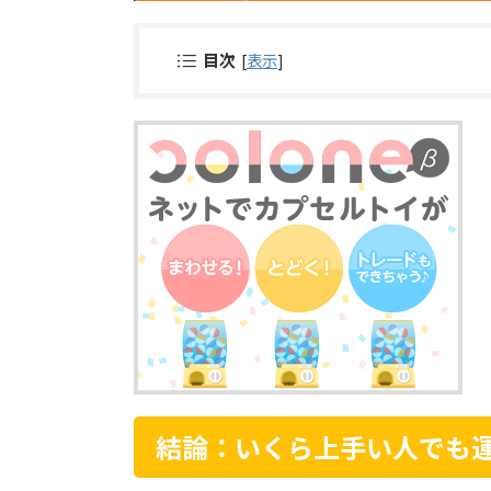
目次
[
表示
]
結論：いくら上手い人でも