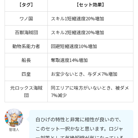
【
タグ
】
【
セット効果】
ワノ国
スキル1短縮速度20%増加
百獣海賊団
スキル2短縮速度20%増加
動物系能力者
回避短縮速度10%増加
船長
奪取速度14%増加
四皇
お宝少ないとき、与ダメ7%増加
元ロックス海賊
同エリアに味方がいないとき、被ダメ
団
7%減少
白ひげの特性と非常に相性が良いので、
このセット一択かなと思います。ロジャ
管理人
ー対策として気絶短縮が気になっている