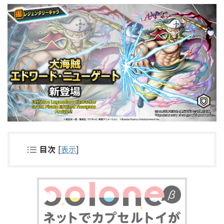
目次
[
表示
]