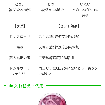
とき、
とき、
いない
被ダメ5%減少
被ダメ5%減少
とき、被ダメ3%
減少
【
タグ
】
【
セット効果】
ドレスローザ
スキル1短縮速度14%増加
海軍
スキル2短縮速度14%増加
超人系能力者
回避短縮速度10%増加
ドンキホーテ
同エリアに味方がいないとき、被ダメ
ファミリー
7%減少
入れ替え・代用