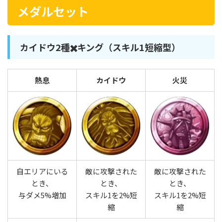
メダルセット
カイドウ2種✖️キング（スキル1短縮型）
熱息
カイドウ
火災
自エリアにいる
敵に攻撃された
敵に攻撃された
とき、
とき、
とき、
与ダメ5%増加
スキル1を2%短
スキル1を2%短
縮
縮